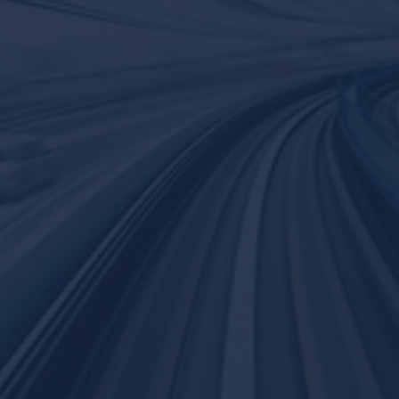
(Infrastructure as a Service) für Business
Applikationen und Managed Workplaces.
Zertifiziert nach ISO 27001 und speziell
ausgelegt für den Mittelstand (KMU)
ermöglichen wir effiziente, datensouveräne
und sichere hybrid Cloud Workloads.
Made
in Germany.
Mehr erfahren
Voraus­schauend.
Persönlich.