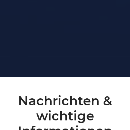
Als sozial verantwortlicher Arbeitgeber hat
Ausbildung
bei RAUSYS Tradition. Unser IT
Systemhaus bildet IT-Systemkaufleute und
Systemintegratoren differenziert aus, um
bestmögliche IT-Beratung für unsere
Kunden zu gewährleisten. Wir bieten
jungen Leuten Perspektive und einen
bestmöglichen Start ins Arbeitsleben.
Nachrichten &
wichtige