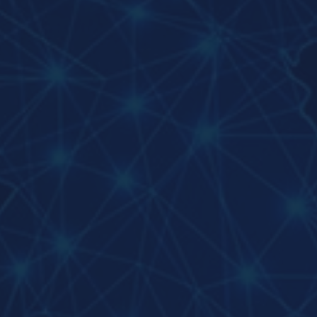
verstecken keine Kosten und
kommunizieren transparent.
RICHTIGE IT-SECURITY
Wir legen hohen Wert darauf Ihnen State
of the Art
IT-Security
bieten zu können – je
nachdem wie Ihre Anforderungen
aussehen. Dabei verwenden wir nicht nur
etablierte Industriestandards, sondern
greifen auch auf Konzernen vorbehaltenen
Technologien zurück und kommunizieren
Risiken klar.
IT FÜR
GESUNDHEITSWESEN
Unser IT Systemhaus kennt die speziellen
Anforderungen des Gesundheitssektors