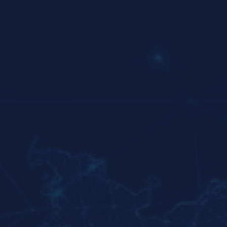
umfangreichen Expertise und dem ganzheitlichen,
innovativen Serviceportfolio, das für optimal
abgestimmte IT-Infrastrukturen sorgt.
Hierbei agieren wir mit unseren Managed Services und
RauRZ bundesweit und im Großraum Stuttgart als IT-
Dienstleister bei der Umsetzung von komplexen
Infrastruktur-Projekten.
IN-HOUSE SUPPORT
Wir verfügen über einen engagierten
hauseigenen Support
, der Ihre IT-
Umgebung kennt und Sie als Endanwender
oder bei komplexeren Infrastruktur-
Problemen mit strukturierter
Problembehandlung im zielorientiert
unterstützen kann.