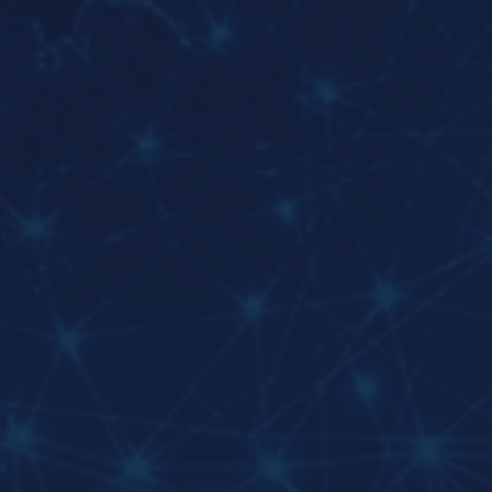
RAURZ: PRIVATE CLOUD
RAUSYS ISO-zertifiziertes
RauRZ (RAUSYS
Rechenzentrum)
ist Grundlage für unser
innovatives Serviceportfolio, das wir
unseren Kunden anbieten können. Viele
Unternehmen nutzen unsere Cloud-
Technologien für zukunftsstarke Lösungen
bereits im Hybriden oder Full Cloud-
Betrieb gewinnbringend.
FULL-SERVICE PARTNER
Als IT Dienstleister bieten wir
Unternehmen passgenaue IT aus einer
Hand mit individuellen Lösungen und
festen Ansprechpartnern. Dabei verstehen
wir uns als Partner und setzen auf enge
Kundenbeziehungen – wir handeln fair,