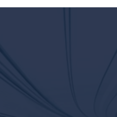
SICHER, ZUVERLÄSSIG, ZERTIFIZIERT.
RauRZ: Private
Cloud
Unsere Rechenzentren mit Standort
Deutschland sind Grundlage für unsere
zuverlässigen Managed Services und bieten
Geschäftskunden georedundant IaaS