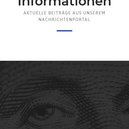
Informationen
AKTUELLE BEITRÄGE AUS UNSEREM
NACHRICHTENPORTAL
Lassen Sie uns über die
Zukunft sprechen
Wir freuen uns mit Ihnen zu sprechen
und beraten Sie gerne unverbindlich.