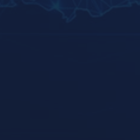
und deren Applikationen. Unser
dediziertes IT Healthcare-Team besteht aus
erfahrenen Kollegen und greift auf
jahrelange Kompetenz zurück, die Ihre
Anforderungen ganzheitlich abbilden
können.
BREITES
KOMPETENZSPEKTRUM
Wir betreuen viele Branchen – unser agiles
Team bietet Ihnen die Kompetenzen und
Lösungsansätze die Sie benötigen, um
Ihren Mitbewerbern voraus zu sein. Dabei
bildet das
IT-Projektmanagement
unser
erfahrenster Mitarbeiter das Fundament
größerer Umstellungen.
EXPERTEN VON MORGEN