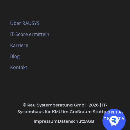
Über RAUSYS
IT-Score ermitteln
Karriere
Blog
Kontakt
© Rau Systemberatung GmbH 2026 | IT-
Systemhaus für KMU im Großraum Stuttgart
K
O
N
T
A
K
T
K
O
N
T
A
Impressum
Datenschutz
AGB
K
T